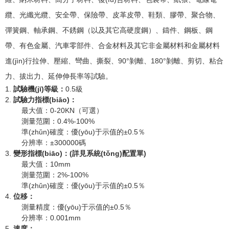
纜、光纖光纜、安全帶、保險帶、皮革皮帶、鞋類、膠帶、聚合物、
彈簧鋼、軸承鋼、不銹鋼（以及其它高硬度鋼）、鑄件、鋼板、鋼
帶、有色金屬、汽車零部件、合金材料及其它非金屬材料和金屬材料
進(jìn)行拉伸、壓縮、彎曲、撕裂、90°剝離、180°剝離、剪切、粘合
力、拔出力、延伸伸長率等試驗。
1.
試驗機(jī)等級：
0.5級
2.
試驗力指標(biāo)：
最大值：0-20KN（可選）
測量范圍：0.4%-100%
準(zhǔn)確度：優(yōu)于示值的±0.5％
分辨率：±300000碼
3.
變形指標(biāo)：(詳見系統(tǒng)配置單)
最大值：10mm
測量范圍：2%-100%
準(zhǔn)確度：優(yōu)于示值的±0.5％
4.
位移：
測量精度：優(yōu)于示值的±0.5％
分辨率：0.001mm
5.
速度：