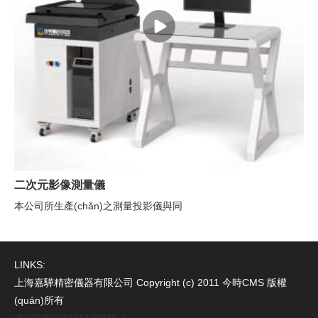
二次元影像測量儀
二
本公司所生產(chǎn)之測量投影儀與同
本
LINKS:
上海嘉驊精密儀器有限公司 Copyright (c) 2011 今時CMS 版權
(quán)所有