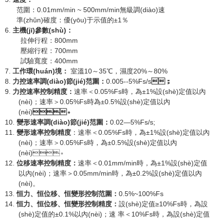
范圍：0.01mm/min ~ 500mm/min無級調(diào)速
準(zhǔn)確度：優(yōu)于示值的±1％
6.
主機(jī)參數(shù)：
拉伸行程：800mm
壓縮行程：700mm
試驗寬度：400mm
7.
工作環(huán)境：
室溫10～35℃，濕度20%～80%
8.
力控速率調(diào)節(jié)范圍：
0.005--5%Fs/s
；
9.
力控速率控制精度：
速率＜0.05%Fs時，為±1%設(shè)定值以內
(nèi)；速率＞0.05%Fs時為±0.5%設(shè)定值以內
(nèi)
。
10.
變形速率調(diào)節(jié)范圍：
0.02—5%Fs/s;
11.
變形速率控制精度
：速率＜0.05%Fs時，為±1%設(shè)定值以內
(nèi)；速率＞0.05%Fs時，為±0.5%設(shè)定值以內
(nèi)。
12.
位移速率控制精度：
速率＜0.01mm/min時，為±1%設(shè)定值
以內(nèi)；速率＞0.05mm/min時，為±0.2%設(shè)定值以內
(nèi)。
13.
恒力、恒位移、恒變形控制范圍：
0.5%~100%Fs
14.
恒力、恒位移、恒變形控制精度：
設(shè)定值≥10%Fs時，為設
(shè)定值的±0.1%以內(nèi)；速 率＜10%Fs時，為設(shè)定值