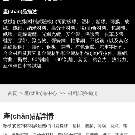
產(chǎn)品描述:
微機(jī)控制材料試驗機(jī)可對橡膠、塑料、塑膠、薄膜、紡
織、纖維、納米材料、高分子材料、復(fù)合材料、包裝帶、
紙張、電線電纜、光纖光纜、安全帶、保險帶、皮革皮帶、
鞋類、膠帶、聚合物、彈簧鋼、軸承鋼、不銹鋼（以及其它
高硬度鋼）、鑄件、鋼板、鋼帶、有色金屬、汽車零部件、
合金材料及其它非金屬材料和金屬材料進(jìn)行拉伸、壓縮、
彎曲、撕裂、90°剝離、180°剝離、剪切、粘合力、拔出力、
延伸伸長率等試驗。
首頁
>
產(chǎn)品中心
>>
材料試驗機(jī)
產(chǎn)品詳情
微機(jī)控制材料試驗機(jī)可對橡膠、塑料、塑膠、薄膜、紡織、纖
維、納米材料、高分子材料、復(fù)合材料、包裝帶、紙張、電線電