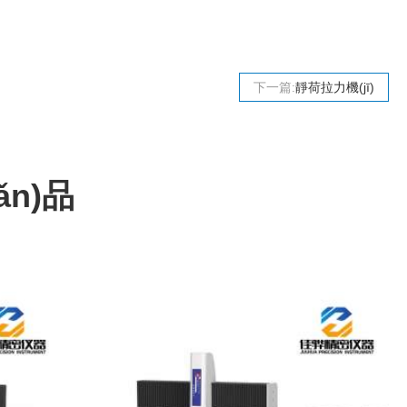
下一篇:
靜荷拉力機(jī)
ǎn)品