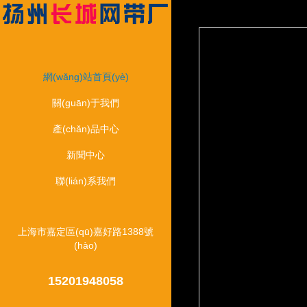
網(wǎng)站首頁(yè)
關(guān)于我們
產(chǎn)品中心
新聞中心
聯(lián)系我們
上海市嘉定區(qū)嘉好路1388號
(hào)
15201948058