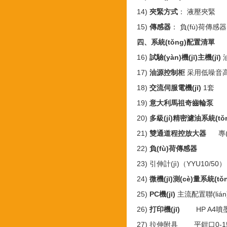
14)
夾緊方式
： 液壓夾緊
15)
傳感器
： 負(fù)荷傳感器
四、系統(tǒng)配置清單
16)
試驗(yàn)機(jī)主機(jī)
17)
油源控制柜
采用低噪音高
18)
交流伺服電機(jī)
1套
19)
意大利馬祖奇齒輪泵
1
20)
多級(jí)精密濾油系統(tǒ
21)
雙通道程控放大器
專(z
22)
負(fù)荷傳感器
23) 引伸計(jì)（Y
24)
微機(jī)測(cè)量系統(
25)
PC機(jī)
主流配置聯(lián
26)
打印機(jī)
HP A4噴墨打印
27) 拉伸附具 平鉗口0-15 1