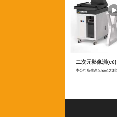
)能拉力機(jī)
二次元影像測(cè)量
微機(jī)控制材料試驗(yàn)機(jī)可對(duì)橡膠、
本公司所生產(chǎn)之測