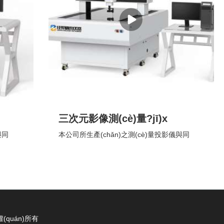
三次元影像測(cè)量?jī)x
與同
本公司所生產(chǎn)之測(cè)量投影儀與同
權(quán)所有