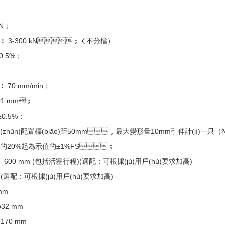
kN；
圍：
3-300 kN；（不分檔）
.5%；
；
：
70 mm/min；
.01 mm；
±0.5%；
準(zhǔn)配置標(biāo)距50mm，最大變形量10mm引伸計(jì)一只（符合GB/T
n)量程的20%起為示值的±1%FS；
 600 mm (包括活塞行程)(選配：可根據(jù)用戶(hù)要求加高)
m(選配：可根據(jù)用戶(hù)要求加高)
mm
φ32 mm
170 mm