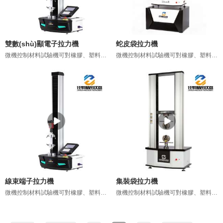
雙數(shù)顯電子拉力機
蛇皮袋拉力機
微機控制材料試驗機可對橡膠、塑料、塑膠、薄膜、紡織、纖維、納米材料、高分子材料、復合材料、包裝帶、紙張、電線電纜、光纖光纜、安全帶、保險帶、皮革皮帶、鞋類、膠帶
微機控制材料試驗機可對橡膠、塑料、塑膠、薄膜、紡織、纖維、納米材料、高分子材料、復合材料、包裝帶、紙張、電線電纜、光纖光纜、安全帶、保險帶、皮革皮帶、鞋類、膠帶
線束端子拉力機
集裝袋拉力機
微機控制材料試驗機可對橡膠、塑料、塑膠、薄膜、紡織、纖維、納米材料、高分子材料、復合材料、包裝帶、紙張、電線電纜、光纖光纜、安全帶、保險帶、皮革皮帶、鞋類、膠帶
微機控制材料試驗機可對橡膠、塑料、塑膠、薄膜、紡織、纖維、納米材料、高分子材料、復合材料、包裝帶、紙張、電線電纜、光纖光纜、安全帶、保險帶、皮革皮帶、鞋類、膠帶