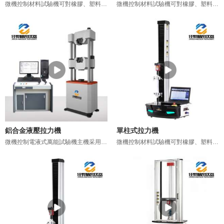
微機控制材料試驗機可對橡膠、塑料、塑膠、薄膜、紡織、纖維、納米材料、高分子材料、復合材料、包裝帶、紙張、電線電纜、光纖光纜、安全帶、保險帶、皮革皮帶、鞋類、膠帶
微機控制材料試驗機可對橡膠、塑料、塑膠、薄膜、紡織、纖維、納米材料、高分子材料、復合材料、包裝帶、紙張、電線電纜、光纖光纜、安全帶、保險帶、皮革皮帶、鞋類、膠帶
鋁合金液壓拉力機
單柱式拉力機
微機控制電液式萬能試驗機主機采用油缸下置式主機，采用微機控制和顯示功能！主要用于金屬、非金屬的拉伸、壓縮、彎曲和剪切試驗。適用于冶金、建筑、輕工、航空、航天、材
微機控制材料試驗機可對橡膠、塑料、塑膠、薄膜、紡織、纖維、納米材料、高分子材料、復合材料、包裝帶、紙張、電線電纜、光纖光纜、安全帶、保險帶、皮革皮帶、鞋類、膠帶